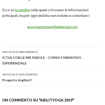
Ecco la
locandina
sulla quale si trovano le informazioni
principali, ma per ogni dubbio non esitate a contattarci
associazioneargilla@gmail.com
Navigazione
ARTICOLO PRECEDENTE
articolo
ICTUS CON LE MIE PAROLE – CORSO FORMATIVO
ESPERIENZIALE
ARTICOLO SUCCESSIVO
Progetto Argillati!
UN COMMENTO SU “ABILITYOGA 2019”