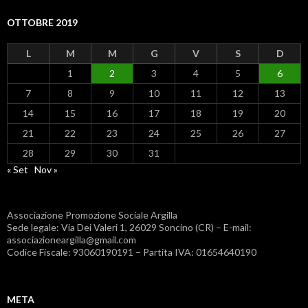
OTTOBRE 2019
L
M
M
G
V
S
D
1
2
3
4
5
6
7
8
9
10
11
12
13
14
15
16
17
18
19
20
21
22
23
24
25
26
27
28
29
30
31
« Set
Nov »
Associazione Promozione Sociale Argilla
Sede legale: Via Dei Valeri 1, 26029 Soncino (CR) – E-mail:
associazioneargilla@gmail.com
Codice Fiscale: 93060190191 – Partita IVA: 01654640190
META