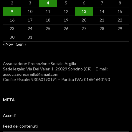
2
3
4
5
6
7
8
9
10
11
12
13
14
15
16
17
18
19
20
21
22
23
24
25
26
27
28
29
30
31
« Nov
Gen »
Associazione Promozione Sociale Argilla
Sede legale: Via Dei Valeri 1, 26029 Soncino (CR) – E-mail:
associazioneargilla@gmail.com
Codice Fiscale: 93060190191 – Partita IVA: 01654640190
META
Accedi
Feed dei contenuti