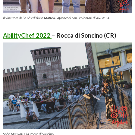
Il vincitore della 6° edizione
Matteo Lafranconi
con i volontari di ARGILLA
AbilityChef 2022
– Rocca di Soncino (CR)
Sofia Manvati e la Rocca di Soncino