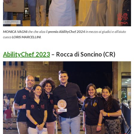
MONICA VAGNI
che che alza il
premio AbilityChef 2024
in mezzo ai giudici e all’aiuto
cuoco
LORIS MARCELLINI
.
AbilityChef 2023
– Rocca di Soncino (CR)