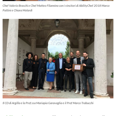
Chef Valerio Braschi e Chef Matteo Filannino con i vincitori di AbilityChef 2018 Marco
Pattini e Chiara Molardi
Il CD di Argilla e la Prof.ssa Mariapia Garavaglia e il Prof Marco Trabucchi