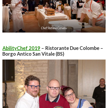
Chef Stefano Cerveni
AbilityChef 2019
– Ristorante Due Colombe –
Borgo Antico San Vitale (BS)