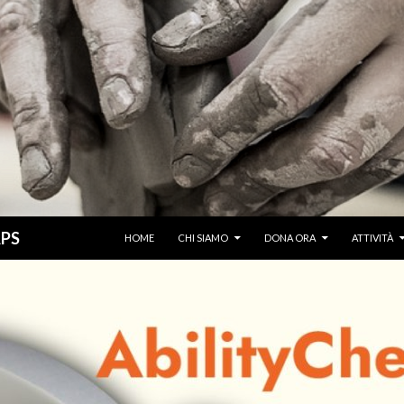
VAI AL CONTENUTO
APS
HOME
CHI SIAMO
DONA ORA
ATTIVITÀ