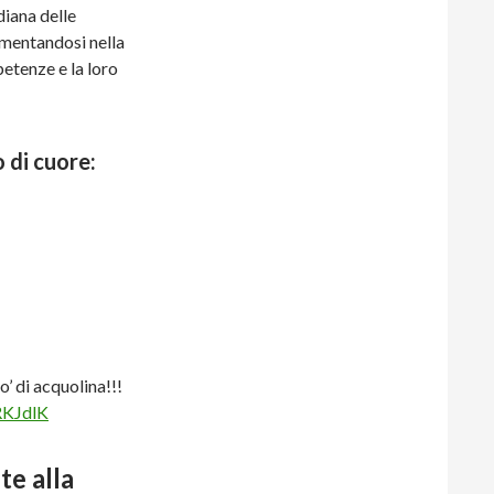
idiana delle
imentandosi nella
etenze e la loro
 di cuore:
o’ di acquolina!!!
RKJdlK
e alla