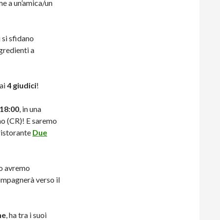
me a un’amica/un
 si sfidano
gredienti a
dai
4 giudici
!
 18:00
, in una
o (CR)! E saremo
ristorante
Due
to avremo
compagnerà verso il
ne
, ha tra i suoi