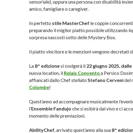
sensoriale), oppure una persona con disabilità insie
amico, famigliare o caregiver.
In perfetto
stile MasterChef
le coppie concorrenti
preparando il miglior piatto possibile utilizzando in
sorpresa nascosti sotto delle Mystery Box.
Il piatto vincitore e le menzioni vengono decretati 
La
8^ edizione
si svolgerà il
22 giugno 2025, dalle
nuova location, il
Relais Convento
a Persico Dosim
affiancati dallo Chef stellato
Stefano Cerveni
del 
Colombe
!
Quest’anno ad accompagnare musicalmente l’even
l’
Ensemble Fandujo
che si esibirà dal vivo e ci ac
momento delle premiazioni.
AbilityChef
, arrivato quest’anno alla sua
8^ edizio