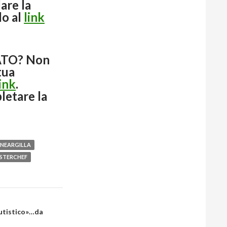
are la
lo al
link
TO? Non
tua
link
.
letare la
NEARGILLA
STERCHEF
autistico»…da