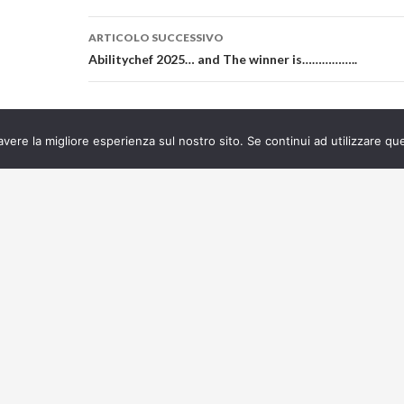
ARTICOLO SUCCESSIVO
Abilitychef 2025… and The winner is……………..
avere la migliore esperienza sul nostro sito. Se continui ad utilizzare qu