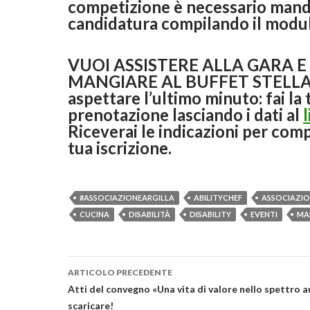
competizione è necessario mand
candidatura compilando il modu
VUOI ASSISTERE ALLA GARA E
MANGIARE AL BUFFET STELLA
aspettare l’ultimo minuto: fai la 
prenotazione lasciando i dati al
Riceverai le indicazioni per comp
tua iscrizione.
#ASSOCIAZIONEARGILLA
ABILITYCHEF
ASSOCIAZIO
CUCINA
DISABILITÀ
DISABILITY
EVENTI
MA
Navigazione
ARTICOLO PRECEDENTE
articolo
Atti del convegno «Una vita di valore nello spettro 
scaricare!