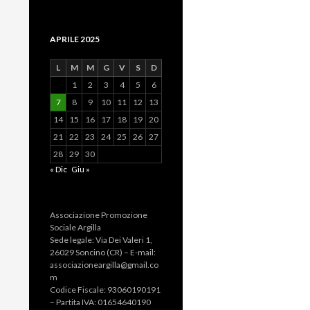
APRILE 2025
L
M
M
G
V
S
D
1
2
3
4
5
6
7
8
9
10
11
12
13
14
15
16
17
18
19
20
21
22
23
24
25
26
27
28
29
30
« Dic
Giu »
Associazione Promozione
Sociale Argilla
Sede legale: Via Dei Valeri 1,
26029 Soncino (CR) – E-mail:
associazioneargilla@gmail.co
m
Codice Fiscale: 93060190191
– Partita IVA: 01654640190