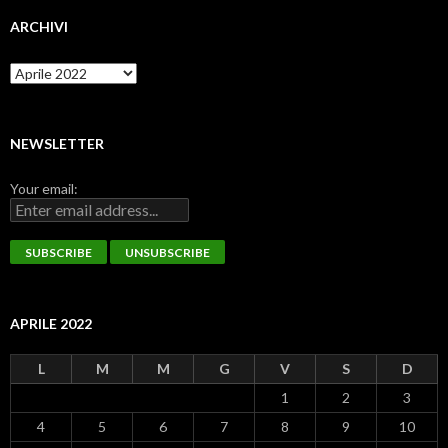
ARCHIVI
Archivi
NEWSLETTER
Your email:
APRILE 2022
L
M
M
G
V
S
D
1
2
3
4
5
6
7
8
9
10