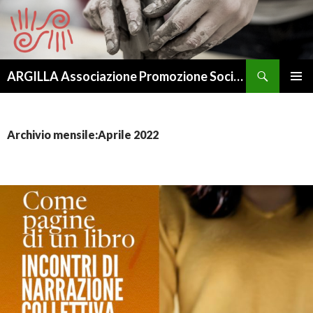
Cerca
ARGILLA Associazione Promozione Sociale – APS
VAI
MENU
AL
PRINCI
CONTENUTO
Archivio mensile:Aprile 2022