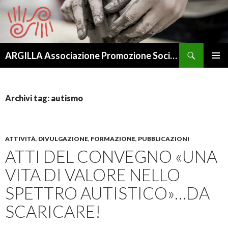
Cerca
ARGILLA Associazione Promozione Sociale – APS
VAI
MENU
AL
PRINCI
CONTENUTO
Archivi tag: autismo
ATTIVITÀ
,
DIVULGAZIONE
,
FORMAZIONE
,
PUBBLICAZIONI
ATTI DEL CONVEGNO «UNA
VITA DI VALORE NELLO
SPETTRO AUTISTICO»…DA
SCARICARE!