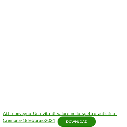
Atti-convegno-Una-vita-di-valore-nello-spettro-autistico-
Cremona-18febbraio2024
DOWNLOAD