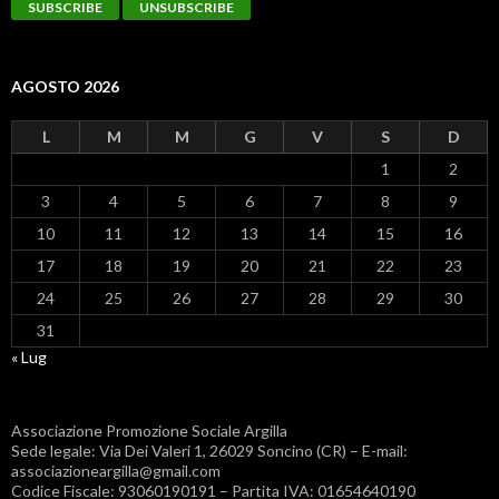
AGOSTO 2026
L
M
M
G
V
S
D
1
2
3
4
5
6
7
8
9
10
11
12
13
14
15
16
17
18
19
20
21
22
23
24
25
26
27
28
29
30
31
« Lug
Associazione Promozione Sociale Argilla
Sede legale: Via Dei Valeri 1, 26029 Soncino (CR) – E-mail:
associazioneargilla@gmail.com
Codice Fiscale: 93060190191 – Partita IVA: 01654640190