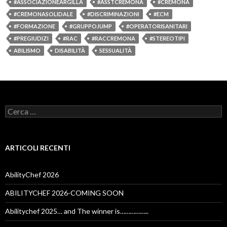
#ASSOCIAZIONEARGILLA
#ASSTCREMONA
#CREMONA
#CREMONASOLIDALE
#DISCRIMINAZIONI
#ECM
#FORMAZIONE
#GRUPPOJUMP
#OPERATORISANITARI
#PREGIUDIZI
#RAC
#RACCREMONA
#STEREOTIPI
ABILISMO
DISABILITÀ
SESSUALITÀ
Ricerca
per:
ARTICOLI RECENTI
AbilityChef 2026
ABILITYCHEF 2026-COMING SOON
Abilitychef 2025… and The winner is……………..