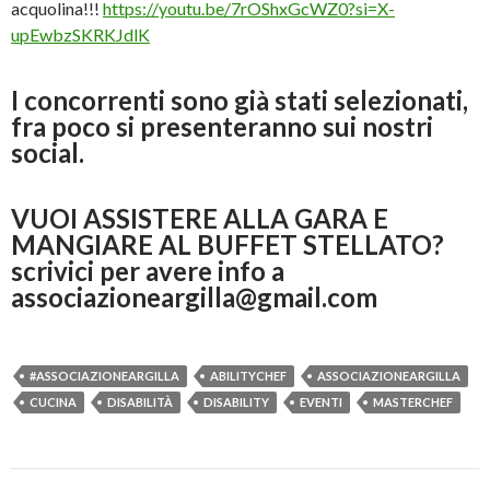
acquolina!!!
https://youtu.be/7rOShxGcWZ0?si=X-
upEwbzSKRKJdlK
I concorrenti sono già stati selezionati,
fra poco si presenteranno sui nostri
social.
VUOI ASSISTERE ALLA GARA E
MANGIARE AL BUFFET STELLATO?
scrivici per avere info a
associazioneargilla@gmail.com
#ASSOCIAZIONEARGILLA
ABILITYCHEF
ASSOCIAZIONEARGILLA
CUCINA
DISABILITÀ
DISABILITY
EVENTI
MASTERCHEF
Navigazione