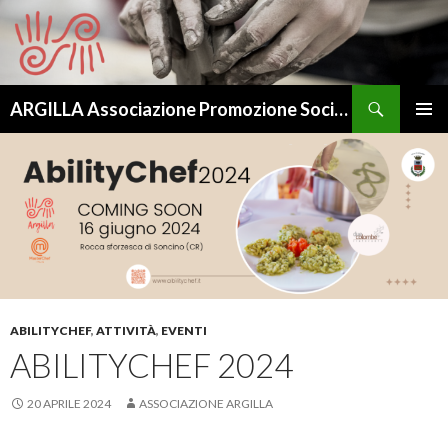
Cerca
ARGILLA Associazione Promozione Sociale – APS
VAI
MENU
AL
PRINCI
CONTENUTO
ABILITYCHEF
,
ATTIVITÀ
,
EVENTI
ABILITYCHEF 2024
20 APRILE 2024
ASSOCIAZIONE ARGILLA