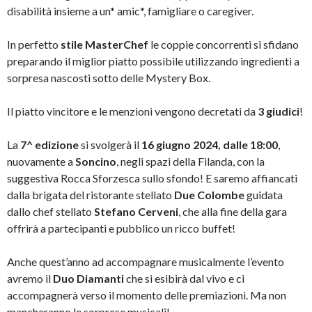
disabilità insieme a un* amic*, famigliare o caregiver.
In perfetto
stile MasterChef
le coppie concorrenti si sfidano
preparando il miglior piatto possibile utilizzando ingredienti a
sorpresa nascosti sotto delle Mystery Box.
Il piatto vincitore e le menzioni vengono decretati da
3 giudici
!
La
7^ edizione
si svolgerà il
16 giugno 2024, dalle 18:00
,
nuovamente a
Soncino
, negli spazi della Filanda, con la
suggestiva Rocca Sforzesca sullo sfondo! E saremo affiancati
dalla brigata del ristorante stellato
Due Colombe
guidata
dallo chef stellato
Stefano Cerveni
, che alla fine della gara
offrirà a partecipanti e pubblico un ricco buffet!
Anche quest’anno ad accompagnare musicalmente l’evento
avremo il
Duo Diamanti
che si esibirà dal vivo e ci
accompagnerà verso il momento delle premiazioni. Ma non
mancheranno le sorprese musicali!