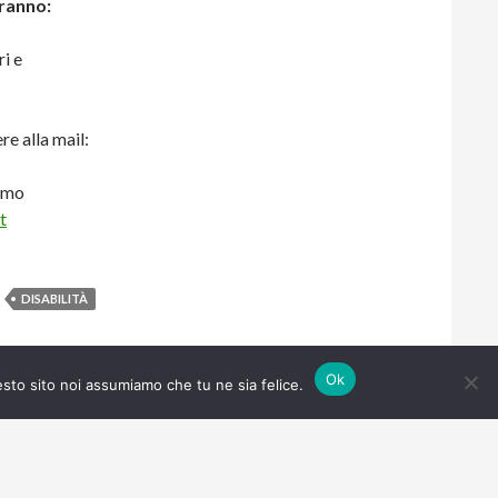
aranno:
ri e
re alla mail:
rimo
t
DISABILITÀ
Ok
esto sito noi assumiamo che tu ne sia felice.