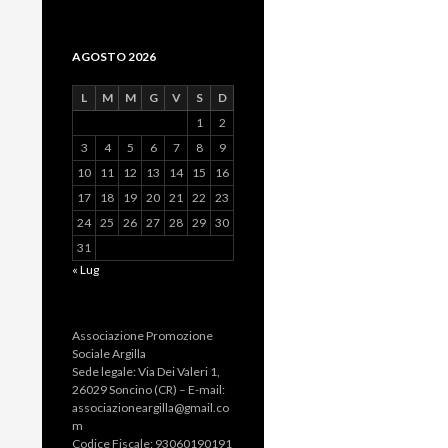
AGOSTO 2026
L
M
M
G
V
S
D
1
2
3
4
5
6
7
8
9
10
11
12
13
14
15
16
17
18
19
20
21
22
23
24
25
26
27
28
29
30
31
« Lug
Associazione Promozione
Sociale Argilla
Sede legale: Via Dei Valeri 1,
26029 Soncino (CR) – E-mail:
associazioneargilla@gmail.co
m
Codice Fiscale: 93060190191