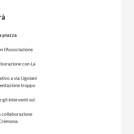
rà
a piazza
on l’Associazione
laborazione con La
ativo a via Ugolani
imentazione troppo
gli interventi sul
a collaborazione
i Cremona.