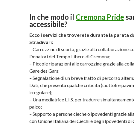
In che modo il
Cremona Pride
sa
accessibile
?
Ecco i servizi che troverete durante la parata d
Stradivari:
– Carrozzine di scorta, grazie alla collaborazione c
Donatori del Tempo Libero di Cremona;
– Piccole riparazioni alle carrozzine grazie alla col
Gare des Gars;
– Segnalazione di un breve tratto di percorso altern
Dati, che presenta qualche criticità (ciottoli e pav
irregolare);
– Una mediatrice L.I.S. per tradurre simultaneamente 
palco;
– Supporto a persone cieche o ipovedenti grazie all
con Unione Italiana dei Ciechi e degli Ipovedenti d