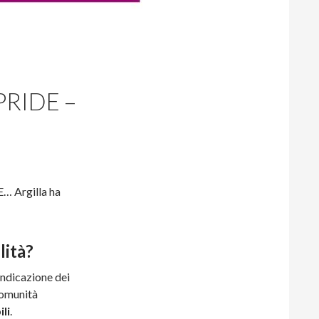
RIDE –
E… Argilla ha
lità?
ndicazione dei
 comunità
li
.