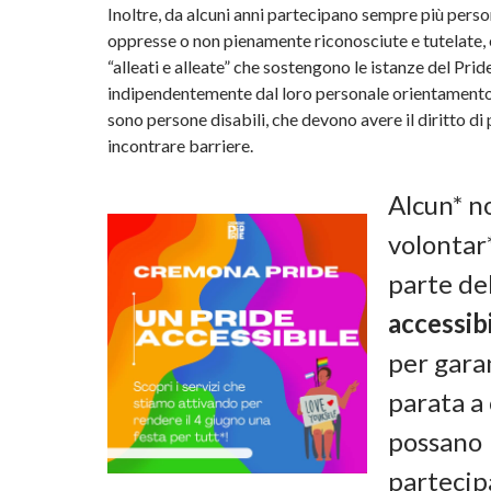
Inoltre, da alcuni anni partecipano sempre più perso
oppresse o non pienamente riconosciute e tutelate,
“alleati e alleate” che sostengono le istanze del Prid
indipendentemente dal loro personale orientamento.
sono persone disabili, che devono avere il diritto di
incontrare barriere.
Alcun* n
volontar
parte de
accessibi
per gara
parata a 
possano
partecipa