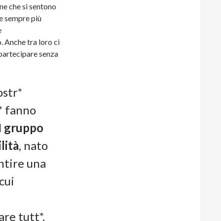
ne che si sentono
 e sempre più
e
 Anche tra loro ci
 partecipare senza
ostr*
* fanno
l
gruppo
lità
, nato
ntire una
cui
re tutt*.