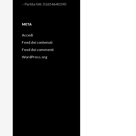
– Partita IVA: 01654640190
META
Accedi
Feed dei contenuti
Feed dei commenti
WordPress.org