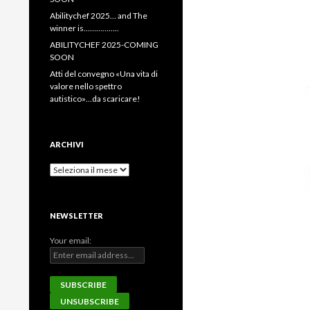
Abilitychef 2025… and The
winner is……………..
ABILITYCHEF 2025-COMING
SOON
Atti del convegno «Una vita di
valore nello spettro
autistico»…da scaricare!
ARCHIVI
Archivi
NEWSLETTER
Your email: