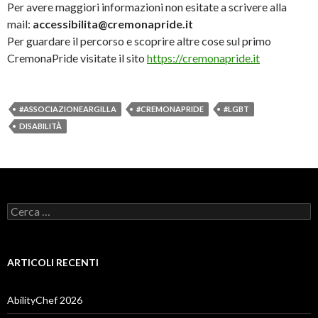
Per avere maggiori informazioni non esitate a scrivere alla
mail:
accessibilita@cremonapride.it
Per guardare il percorso e scoprire altre cose sul primo
CremonaPride visitate il sito
https://cremonapride.it
#ASSOCIAZIONEARGILLA
#CREMONAPRIDE
#LGBT
DISABILITÀ
Ricerca
per:
ARTICOLI RECENTI
AbilityChef 2026